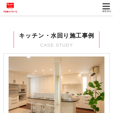
HOME
住まいのリフォーム
施工事例
キッチン・水回り施工事例
MENU
リフォームの歴史
キッチン・水回り施工事例
リフォームのご提案
CASE STUDY
施工事例
10の安心
リフォームの流れ
イベント・ピックアップ情報
ショールームのご
リフォームに関す
案内
るお問い合わせ