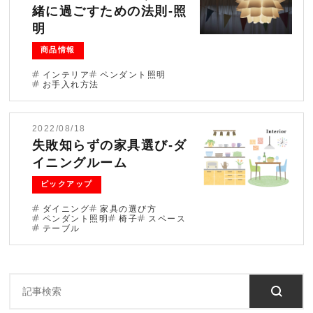
緒に過ごすための法則-照
ブログ
明
商品情報
法人のお客様へ
インテリア
ペンダント照明
お手入れ方法
住まいのリフォー
お問い合わせ
ム
2022/08/18
オンラインショッ
失敗知らずの家具選び-ダ
会社情報
プ
イニングルーム
採用情報
ピックアップ
ダイニング
家具の選び方
ペンダント照明
椅子
スペース
テーブル