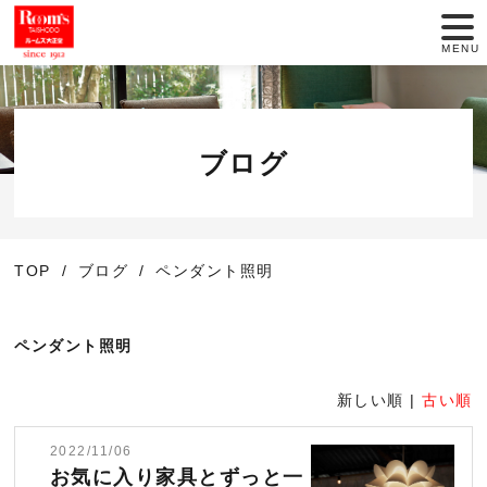
MENU
店舗一覧
セール情報
ブログ
商品紹介
TOP
ブログ
ペンダント照明
動画でインテリア
大正堂のこだわり
ペンダント照明
サービス
新しい順 |
古い順
2022/11/06
お役立ち情報
お気に入り家具とずっと一