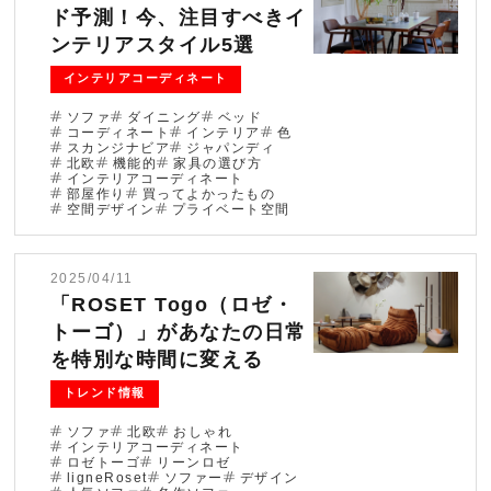
ド予測！今、注目すべきイ
ブログ
ンテリアスタイル5選
インテリアコーディネート
法人のお客様へ
ソファ
ダイニング
ベッド
コーディネート
インテリア
色
スカンジナビア
ジャパンディ
住まいのリフォー
北欧
機能的
家具の選び方
お問い合わせ
ム
インテリアコーディネート
部屋作り
買ってよかったもの
空間デザイン
プライベート空間
オンラインショッ
会社情報
プ
2025/04/11
採用情報
「ROSET Togo（ロゼ・
トーゴ）」があなたの日常
を特別な時間に変える
トレンド情報
ソファ
北欧
おしゃれ
インテリアコーディネート
ロゼトーゴ
リーンロゼ
ligneRoset
ソファー
デザイン