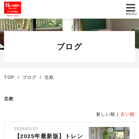
MENU
店舗一覧
セール情報
ブログ
商品紹介
TOP
ブログ
北欧
動画でインテリア
大正堂のこだわり
北欧
サービス
新しい順 |
古い順
2026/02/10
お役立ち情報
【2025年最新版】トレン