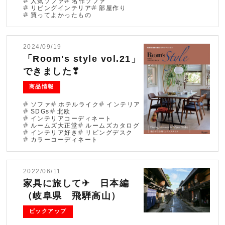
人気ソファ
名作ソファ
リビングインテリア
部屋作り
買ってよかったもの
2024/09/19
「Room's style vol.21」
できました❣
商品情報
ソファ
ホテルライク
インテリア
SDGs
北欧
インテリアコーディネート
ルームズ大正堂
ルームズカタログ
インテリア好き
リビングデスク
カラーコーディネート
2022/06/11
家具に旅して✈ 日本編
（岐阜県 飛騨高山）
ピックアップ