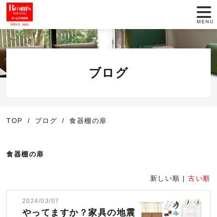
MENU
店舗一覧
セール情報
ブログ
商品紹介
TOP
ブログ
食器棚の扉
動画でインテリア
大正堂のこだわり
食器棚の扉
サービス
新しい順 |
古い順
2024/03/07
お役立ち情報
やってますか？家具の地震