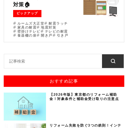
対策🏠
ブログ
ピックアップ
法人のお客様へ
ルームズ大正堂
耐震ラッチ
家具の耐震
地震対策
壁掛けテレビ
テレビの耐震
食器棚の扉
開き戸
引き戸
住まいのリフォー
お問い合わせ
ム
オンラインショッ
会社情報
プ
採用情報
おすすめ記事
【2026年版】東京都のリフォーム補助
金！対象条件と補助金受け取りの注意点
リフォーム失敗を防ぐ3つの鉄則！インテ