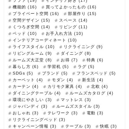
ソファ (19)
インテリア好き (17)
機能的 (16)
買ってよかったもの (16)
プライベート空間 (16)
部屋作り (15)
空間デザイン (15)
スペース (14)
くつろぎ空間 (14)
リビング (11)
ベッド (10)
お手入れ方法 (10)
インテリアコーディネート (10)
ライフスタイル (10)
リクライニング (9)
リビングルーム (9)
ダイニング (8)
ルームズ大正堂 (8)
お得 (7)
特典 (6)
暮らし方 (6)
学習机 (5)
ラグ (5)
SDGs (5)
ブランド (5)
フランスベッド (5)
カーペット (4)
モダン (4)
新生活 (4)
カーテン (4)
カリモク家具 (4)
北欧 (4)
ダイニングテーブル (4)
ルームズカタログ (4)
環境にやさしい (3)
マットレス (3)
ジャパンディ (3)
ルームズスタイル (3)
おしゃれ (3)
テレワーク (3)
電動 (3)
リクライニングベッド (3)
キャンペーン情報 (3)
テーブル (3)
快眠 (3)