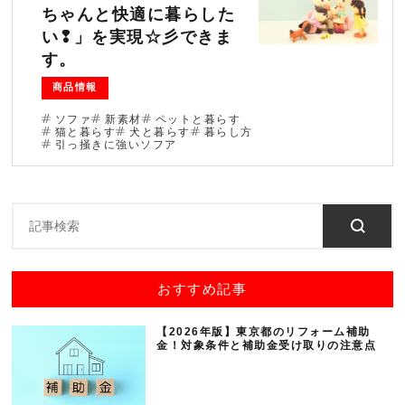
ちゃんと快適に暮らした
ブログ
い❢」を実現☆彡できま
す。
法人のお客様へ
商品情報
ソファ
新素材
ペットと暮らす
住まいのリフォー
猫と暮らす
犬と暮らす
暮らし方
お問い合わせ
引っ掻きに強いソフア
ム
オンラインショッ
会社情報
プ
採用情報
おすすめ記事
【2026年版】東京都のリフォーム補助
金！対象条件と補助金受け取りの注意点