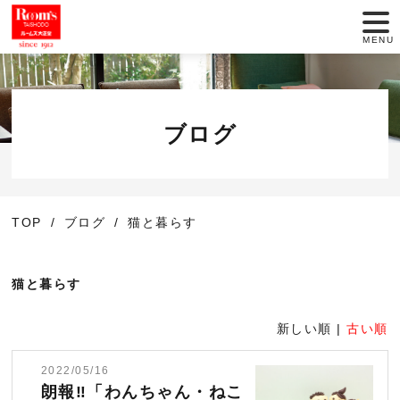
MENU
店舗一覧
セール情報
ブログ
商品紹介
TOP
ブログ
猫と暮らす
動画でインテリア
大正堂のこだわり
猫と暮らす
サービス
新しい順 |
古い順
2022/05/16
お役立ち情報
朗報‼「わんちゃん・ねこ