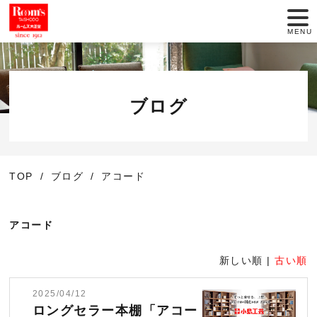
MENU
店舗一覧
セール情報
ブログ
商品紹介
TOP
ブログ
アコード
動画でインテリア
大正堂のこだわり
アコード
サービス
新しい順 |
古い順
2025/04/12
お役立ち情報
ロングセラー本棚「アコー