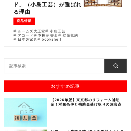
ド」（小島工芸）が選ばれ
ブログ
る理由
商品情報
法人のお客様へ
ルームズ大正堂
小島工芸
アコード
本棚
書斎
壁面収納
日本製家具
bookshelf
住まいのリフォー
お問い合わせ
ム
オンラインショッ
会社情報
プ
採用情報
おすすめ記事
【2026年版】東京都のリフォーム補助
金！対象条件と補助金受け取りの注意点