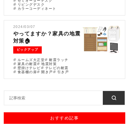
セミオーダーデスク
リビングデスク
カラーコーディネート
2024/03/07
やってますか？家具の地震
対策🏠
ピックアップ
ルームズ大正堂
耐震ラッチ
家具の耐震
地震対策
壁掛けテレビ
テレビの耐震
食器棚の扉
開き戸
引き戸
おすすめ記事