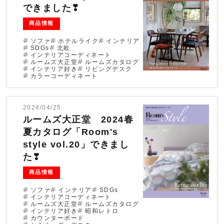
できました❣
ブログ
商品情報
法人のお客様へ
ソファ
ホテルライク
インテリア
SDGs
北欧
インテリアコーディネート
ルームズ大正堂
ルームズカタログ
インテリア好き
リビングデスク
住まいのリフォー
お問い合わせ
カラーコーディネート
ム
オンラインショッ
会社情報
2024/04/25
プ
ルームズ大正堂 2024春
採用情報
夏カタログ「Room's
style vol.20」できまし
た❣
商品情報
ソファ
インテリア
SDGs
インテリアコーディネート
ルームズ大正堂
ルームズカタログ
インテリア好き
昭和レトロ
カウンターボード