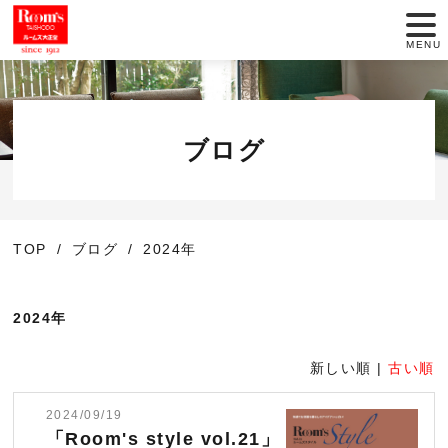
MENU
店舗一覧
セール情報
ブログ
商品紹介
TOP
ブログ
2024年
動画でインテリア
大正堂のこだわり
2024年
サービス
新しい順 |
古い順
2024/09/19
お役立ち情報
「Room's style vol.21」