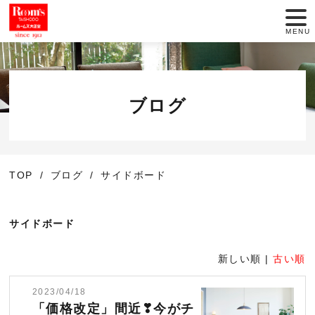
MENU
店舗一覧
セール情報
ブログ
商品紹介
TOP
ブログ
サイドボード
動画でインテリア
大正堂のこだわり
サイドボード
サービス
新しい順 |
古い順
2023/04/18
お役立ち情報
「価格改定」間近❣今がチ