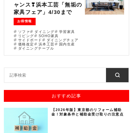
ャンス❣浜本工芸「無垢の
ブログ
家具フェア」4/30まで
お得情報
法人のお客様へ
ソファ
ダイニング
学習家具
リビング
SOHO家具
サイドボード
ダイニングチェア
住まいのリフォー
価格改定
浜本工芸
国内生産
お問い合わせ
ム
ダイニングテーブル
オンラインショッ
会社情報
プ
採用情報
おすすめ記事
【2026年版】東京都のリフォーム補助
金！対象条件と補助金受け取りの注意点