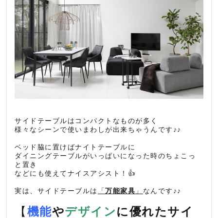
サイドテーブルはコンパクトなものが多く
様々なシーンで使いまわしが出来ちゃうんです♪♪
ベッド脇に置けばナイトテーブルに
ダイニングテーブルがいっぱいになった時のちょこっ
と置き
などにも使えてナイスアシスト！👍
実は、サイドテーブルは
「
万能家具
」
なんです♪♪
【
機能
や
デザイン
に優れたサイ