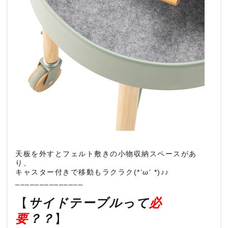
天板を外すとフェルト敷きの小物収納スペースがあ
り、
キャスター付きで移動もラクラク(*‘ω‘ *)♪♪
______________
【
サイドテーブルって
必
要
？？
】