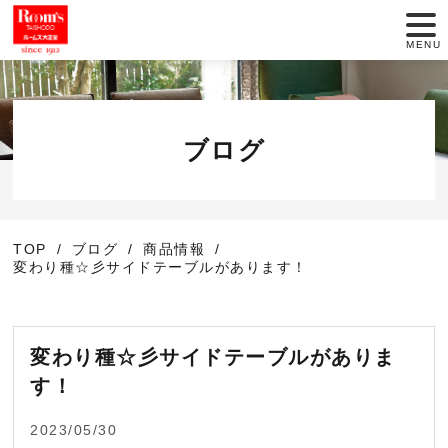
MENU
店舗一覧
セール情報
ブログ
商品紹介
TOP
ブログ
商品情報
動画でインテリア
変わり種☆彡サイドテーブルがあります！
大正堂のこだわり
変わり種☆彡サイドテーブルがありま
サービス
す！
お役立ち情報
2023/05/30