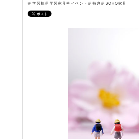
学習机
学習家具
イベント
特典
SOHO家具