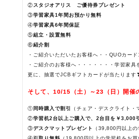
②
スタジオアリス ご優待券プレゼント
③
学習家具1年間お預かり無料
④
学習家具6年間保証
⑤
組立・設置無料
⑥
紹介割
・ご紹介いただいたお客様へ・・QUOカード1
・ご紹介のお客様へ・・・・・・・学習家具
更に、抽選でJCBギフトカードが当たります❣
そして、10/15（土）～23（日）開
①
同時購入で割引
（チェア・デスクライト・
②
学習机2台以上ご購入で、2台目を￥3,000
③
デスクマットプレゼント
（39,800円以
④
引取り無料
（19,800円以上の学習机を