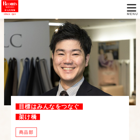
MENU
新卒採用
中途採用
代表メッセージ
仕事を知る
人を知る
目標はみんなをつなぐ
数字で見る
架け橋
福利厚生
商品部