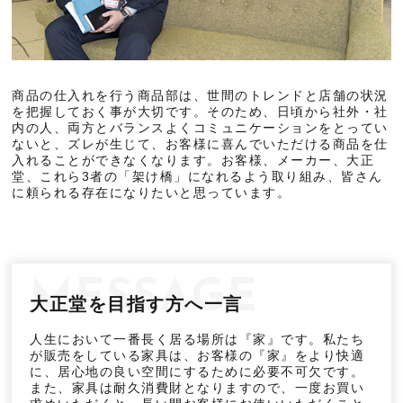
商品の仕入れを行う商品部は、世間のトレンドと店舗の状況
を把握しておく事が大切です。そのため、日頃から社外・社
内の人、両方とバランスよくコミュニケーションをとってい
ないと、ズレが生じて、お客様に喜んでいただける商品を仕
入れることができなくなります。お客様、メーカー、大正
堂、これら3者の「架け橋」になれるよう取り組み、皆さん
に頼られる存在になりたいと思っています。
MESSAGE
大正堂を目指す方へ一言
人生において一番長く居る場所は『家』です。私たち
が販売をしている家具は、お客様の『家』をより快適
に、居心地の良い空間にするために必要不可欠です。
また、家具は耐久消費財となりますので、一度お買い