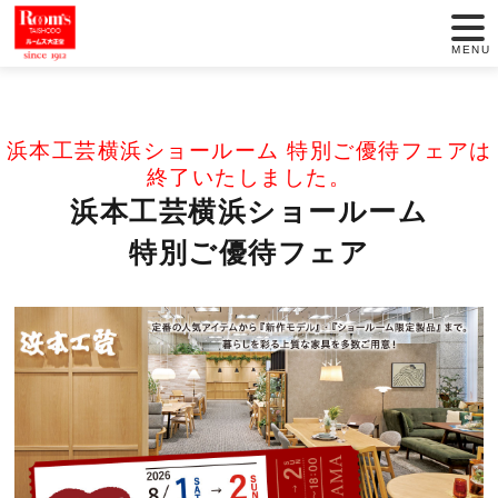
HOME
セール情報
浜本工芸横浜ショールーム 特別ご優待フェア
MENU
店舗一覧
浜本工芸横浜ショールーム 特別ご優待フェアは
セール情報
終了いたしました。
浜本工芸横浜ショールーム
商品紹介
特別ご優待フェア
動画でインテリア
大正堂のこだわり
サービス
お役立ち情報