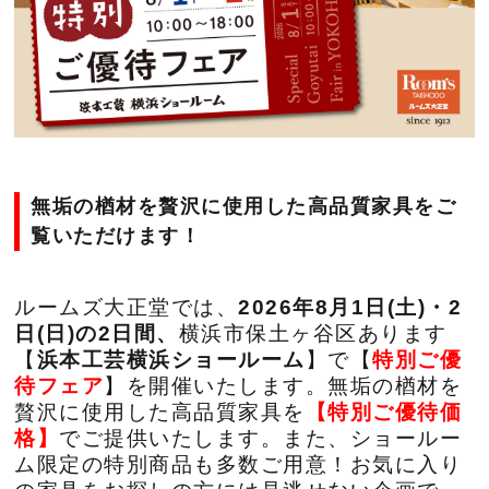
ブログ
法人のお客様へ
住まいのリフォー
お問い合わせ
ム
無垢の楢材を贅沢に使用した高品質家具をご
オンラインショッ
会社情報
覧いただけます！
プ
採用情報
ルームズ大正堂
では、
2026年8月1日(土)・2
日(日)の2日間、
横浜市保土ヶ谷区あります
【
浜本工芸横浜ショールーム
】で【
特別ご優
待フェア
】を開催いたします。無垢の楢材を
贅沢に使用した高品質家具を
【特別ご優待価
格】
でご提供いたします。また、ショールー
ム限定の特別商品も多数ご用意！お気に入り