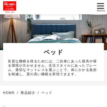
MENU
店舗一覧
セール情報
商品紹介
ベッド
動画でインテリア
良質な睡眠を得るためには、ご自身にあった寝具や寝
る環境が欠かせません。生活スタイルにあったフレー
ム、適切なマットレスを選ぶことで、体にかかる負担
大正堂のこだわり
を軽減し、質の高い睡眠を実現できます。
サービス
HOME
商品紹介
ベッド
お役立ち情報